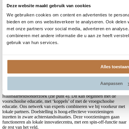
Vinci kan voor gemeenten, schoolbesturen, voorschoolorganisaties
Deze website maakt gebruik van cookies
en landelijke platforms en overheden de volgende activiteiten
uitvoeren:
We gebruiken cookies om content en advertenties te personal
bieden en om ons websiteverkeer te analyseren. Ook delen w
Informatief of verkennend gesprek over Top VVE
met onze partners voor social media, adverteren en analys
Kosten: gratis
Presentatie Top VVE op info-bijeenkomst
combineren met andere informatie die u aan ze heeft verstr
Kosten: gratis
gebruik van hun services.
Inspiratiebijeenkomst Top VVE
Kosten: gratis
Haalbaarheidsonderzoek en -advies Top VVE
Kosten: afhankelijk van omvang gemeente € 4.000,- - €
8.000,- excl. BTW, looptijd 2 maanden
Alles toestaan
Uitvoeringstraject Top VVE
Kostenbepaling op basis van haalbaarheidsonderzoek,
looptijd minimaal 1,5 jaar
Aanpassen
We starten een Top VVE-traject in uw gemeente op basis van het
Haalbaarheidsonderzoek (zie punt 4). Dit kan beginnen met de
voorschoolse educatie, met ‘koppels’ of met de vroegschoolse
educatie. Ons netwerk van experts combineren we bij voorkeur met
lokale partners. Doelstelling is hoog-effectieve voorzieningen
inzetten in zware achterstandssituaties. Deze voorzieningen gaan
functioneren als lokale innovatiecentra, met een spin-off-functie naar
de rest van het veld.