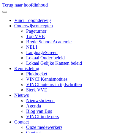
Terug naar hoofdinhoud
Vinci Toponderwijs
Onderwijsconcepten
Pageturner
Top VVE
Brede School Academie
NELI
LanguageScreen
Lokaal Ouder beleid
Lokaal Gelijke Kansen beleid
Kennisdeling
Plukboeket
VINCI Kennisnotities
VINCI auteurs in tijdschriften
Sterk VVE
Nieuws
Nieuwsbrieven
Agenda
Blog van Bus
VINCI in de pers
Contact
Onze medewerkers
Contact