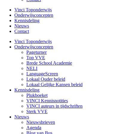
Vinci Toponderwijs
Onderwijsconcepten
Kennisdeling
Nieuws
Contact
Vinci Toponderwijs
Onderwijsconcepten
Pageturner
Top VVE
Brede School Academie
NELI
LanguageScreen
Lokaal Ouder beleid
Lokaal Gelijke Kansen beleid
Kennisdeling
Plukboeket
VINCI Kennisnotities
VINCI auteurs in tijdschriften
Sterk VVE
Nieuws
Nieuwsbrieven
Agenda
Blog van Bus