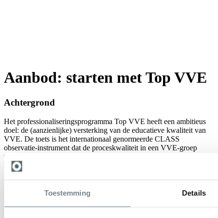
Aanbod: starten met Top VVE
Achtergrond
Het professionaliseringsprogramma Top VVE heeft een ambitieus
doel: de (aanzienlijke) versterking van de educatieve kwaliteit van
VVE. De toets is het internationaal genormeerde CLASS
observatie-instrument dat de proceskwaliteit in een VVE-groep
vaststelt. Het streven is een 5+ score op het domein educatieve
kwaliteit.
Permanente educatie
Gezamenlijkheid
Toestemming
Details
Reflectie
Intensiteit